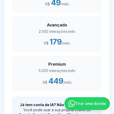
49
R$
/mês
Avançado
2.000
interações/mês
179
R$
/mês
Premium
5.000
interações/mês
449
R$
/mês
Tirar uma dúvida
Já tem conta de IA? Não pague o add-on.
Você pode usar a sua própria chave do